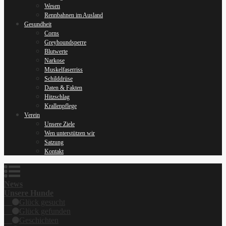
Wesen
Rennbahnen im Ausland
Gesundheit
Corns
Greyhoundsperre
Blutwerte
Narkose
Muskelfaserriss
Schilddrüse
Daten & Fakten
Hitzschlag
Krallenpflege
Verein
Unsere Ziele
Wen unterstützen wir
Satzung
Kontakt
News
Unsere Hunde
Glück gesucht
Glück gefunden
Geschichten