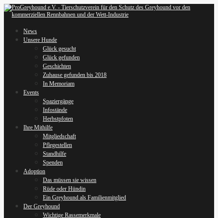
News
Unsere Hunde
Glück gesucht
Glück gefunden
Geschichten
Zuhause gefunden bis 2018
In Memoriam
Events
Spaziergänge
Infostände
Herbstpfoten
Ihre Mithilfe
Mitgliedschaft
Pflegestellen
Standhilfe
Spenden
Adoption
Das müssen sie wissen
Rüde oder Hündin
Ein Greyhound als Familienmitglied
Der Greyhound
Wichtige Rassemerkmale