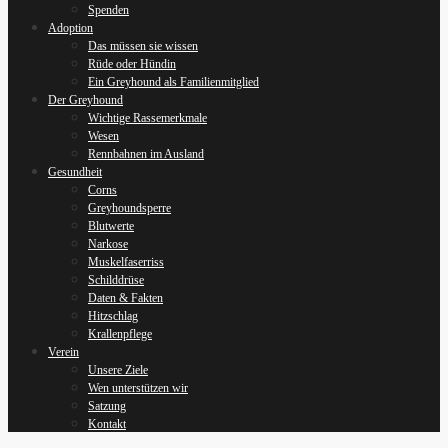
Spenden
Adoption
Das müssen sie wissen
Rüde oder Hündin
Ein Greyhound als Familienmitglied
Der Greyhound
Wichtige Rassemerkmale
Wesen
Rennbahnen im Ausland
Gesundheit
Corns
Greyhoundsperre
Blutwerte
Narkose
Muskelfaserriss
Schilddrüse
Daten & Fakten
Hitzschlag
Krallenpflege
Verein
Unsere Ziele
Wen unterstützen wir
Satzung
Kontakt