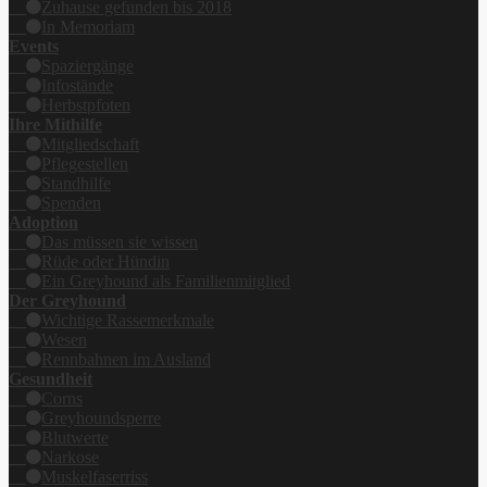
Zuhause gefunden bis 2018
In Memoriam
Events
Spaziergänge
Infostände
Herbstpfoten
Ihre Mithilfe
Mitgliedschaft
Pflegestellen
Standhilfe
Spenden
Adoption
Das müssen sie wissen
Rüde oder Hündin
Ein Greyhound als Familienmitglied
Der Greyhound
Wichtige Rassemerkmale
Wesen
Rennbahnen im Ausland
Gesundheit
Corns
Greyhoundsperre
Blutwerte
Narkose
Muskelfaserriss