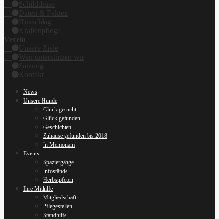
Schilddrüse
Daten & Fakten
Hitzschlag
Krallenpflege
Verein
Unsere Ziele
Wen unterstützen wir
Satzung
Kontakt
News
Unsere Hunde
Glück gesucht
Glück gefunden
Geschichten
Zuhause gefunden bis 2018
In Memoriam
Events
Spaziergänge
Infostände
Herbstpfoten
Ihre Mithilfe
Mitgliedschaft
Pflegestellen
Standhilfe