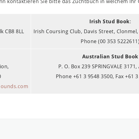
nn kontaktieren Sie bitte das Zuchtbuch in welchem Ihr
Irish Stud Book
:
lk CB8 8LL
Irish Coursing Club, Davis Street, Clonmel, 
Phone (00 353 5222611
Australian Stud Book
ion,
P. O. Box 239 SPRINGVALE 3171, 
0
Phone +61 3 9548 3500, Fax +61 3
hounds.com