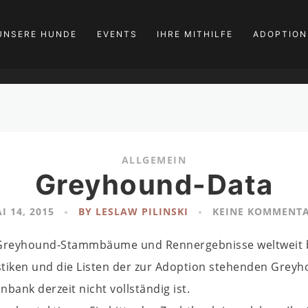
UNSERE HUNDE
EVENTS
IHRE MITHILFE
ADOPTION
ALLGEMEIN
Greyhound-Data
I 14, 2015
BY LESLAW PILINSKI
KEINE KOMMENT
 Greyhound-Stammbäume und Rennergebnisse weltweit be
tistiken und die Listen der zur Adoption stehenden Grey
bank derzeit nicht vollständig ist.