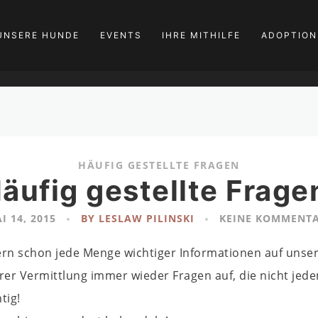
UNSERE HUNDE
EVENTS
IHRE MITHILFE
ADOPTION
HÄUFIG GESTELLTE FRAGEN
äufig gestellte Frage
I 14, 2015
BY LESLAW PILINSKI
KEINE KOMMENT
ern schon jede Menge wichtiger Informationen auf unse
 Vermittlung immer wieder Fragen auf, die nicht jeden 
tig!