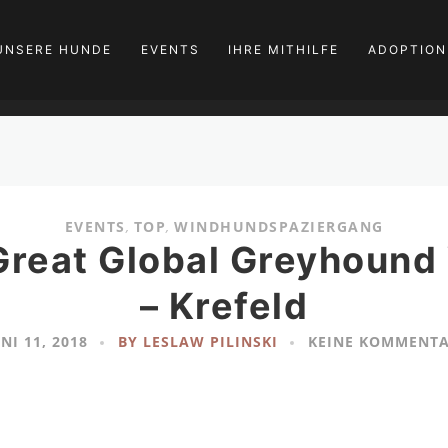
UNSERE HUNDE
EVENTS
IHRE MITHILFE
ADOPTION
EVENTS
,
TOP
,
WINDHUNDSPAZIERGANG
Great Global Greyhoun
– Krefeld
NI 11, 2018
BY LESLAW PILINSKI
KEINE KOMMENT