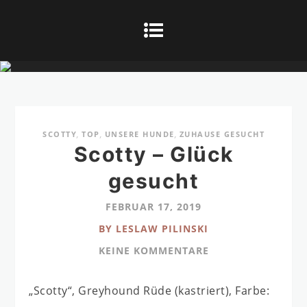
SCOTTY
,
TOP
,
UNSERE HUNDE
,
ZUHAUSE GESUCHT
Scotty – Glück
gesucht
FEBRUAR 17, 2019
BY LESLAW PILINSKI
KEINE KOMMENTARE
„Scotty“, Greyhound Rüde (kastriert), Farbe: