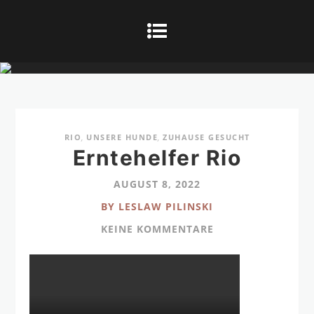
RIO
,
UNSERE HUNDE
,
ZUHAUSE GESUCHT
Erntehelfer Rio
AUGUST 8, 2022
BY LESLAW PILINSKI
KEINE KOMMENTARE