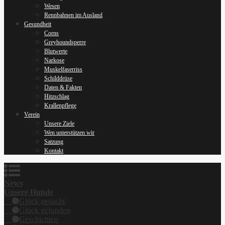
Wesen
Rennbahnen im Ausland
Gesundheit
Corns
Greyhoundsperre
Blutwerte
Narkose
Muskelfaserriss
Schilddrüse
Daten & Fakten
Hitzschlag
Krallenpflege
Verein
Unsere Ziele
Wen unterstützen wir
Satzung
Kontakt
News
Unsere Hunde
Glück gesucht
Glück gefunden
Geschichten