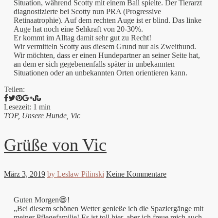
Situation, während Scotty mit einem Ball spielte. Der Tierarzt
diagnostizierte bei Scotty nun PRA (Progressive
Retinaatrophie). Auf dem rechten Auge ist er blind. Das linke
Auge hat noch eine Sehkraft von 20-30%.
Er kommt im Alltag damit sehr gut zu Recht!
Wir vermitteln Scotty aus diesem Grund nur als Zweithund.
Wir möchten, dass er einen Hundepartner an seiner Seite hat,
an dem er sich gegebenenfalls später in unbekannten
Situationen oder an unbekannten Orten orientieren kann.
Teilen:
Lesezeit: 1 min
TOP
,
Unsere Hunde
,
Vic
Grüße von Vic
März 3, 2019
by Leslaw Pilinski
Keine Kommentare
Guten Morgen😄!
„Bei diesem schönen Wetter genieße ich die Spaziergänge mit
meiner Pflegefamilie! Es ist toll hier, aber ich freue mich auch