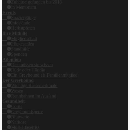
Zuhause gefunden bis 2018
In Memoriam
Events
Spaziergänge
Infostände
Herbstpfoten
Ihre Mithilfe
Mitgliedschaft
Pflegestellen
Standhilfe
Spenden
Adoption
Das müssen sie wissen
Rüde oder Hündin
Ein Greyhound als Familienmitglied
Der Greyhound
Wichtige Rassemerkmale
Wesen
Rennbahnen im Ausland
Gesundheit
Corns
Greyhoundsperre
Blutwerte
Narkose
Muskelfaserriss