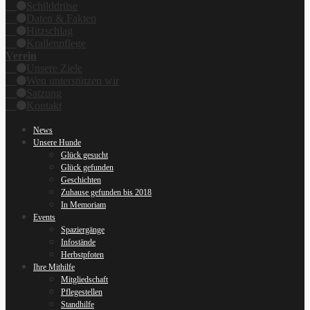
Schilddrüse
Daten & Fakten
Hitzschlag
Krallenpflege
Verein
Unsere Ziele
Wen unterstützen wir
Satzung
Kontakt
News
Unsere Hunde
Glück gesucht
Glück gefunden
Geschichten
Zuhause gefunden bis 2018
In Memoriam
Events
Spaziergänge
Infostände
Herbstpfoten
Ihre Mithilfe
Mitgliedschaft
Pflegestellen
Standhilfe