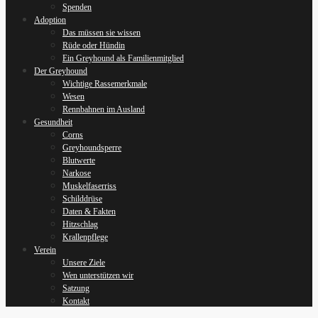
Spenden
Adoption
Das müssen sie wissen
Rüde oder Hündin
Ein Greyhound als Familienmitglied
Der Greyhound
Wichtige Rassemerkmale
Wesen
Rennbahnen im Ausland
Gesundheit
Corns
Greyhoundsperre
Blutwerte
Narkose
Muskelfaserriss
Schilddrüse
Daten & Fakten
Hitzschlag
Krallenpflege
Verein
Unsere Ziele
Wen unterstützen wir
Satzung
Kontakt