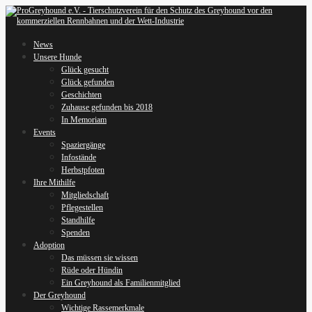
News
Unsere Hunde
Glück gesucht
Glück gefunden
Geschichten
Zuhause gefunden bis 2018
In Memoriam
Events
Spaziergänge
Infostände
Herbstpfoten
Ihre Mithilfe
Mitgliedschaft
Pflegestellen
Standhilfe
Spenden
Adoption
Das müssen sie wissen
Rüde oder Hündin
Ein Greyhound als Familienmitglied
Der Greyhound
Wichtige Rassemerkmale