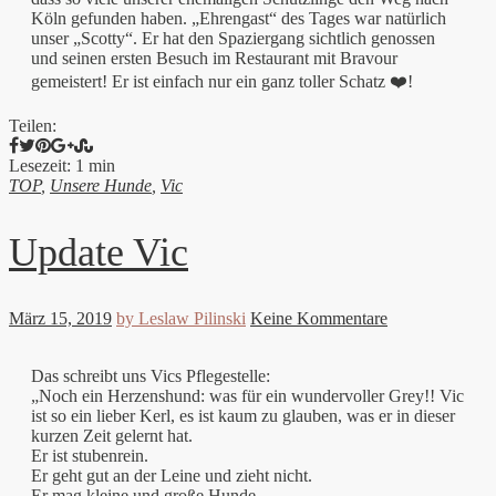
Köln gefunden haben. „Ehrengast“ des Tages war natürlich
unser „Scotty“. Er hat den Spaziergang sichtlich genossen
und seinen ersten Besuch im Restaurant mit Bravour
gemeistert! Er ist einfach nur ein ganz toller Schatz ❤️!
Teilen:
Lesezeit: 1 min
TOP
,
Unsere Hunde
,
Vic
Update Vic
März 15, 2019
by Leslaw Pilinski
Keine Kommentare
Das schreibt uns Vics Pflegestelle:
„Noch ein Herzenshund: was für ein wundervoller Grey!! Vic
ist so ein lieber Kerl, es ist kaum zu glauben, was er in dieser
kurzen Zeit gelernt hat.
Er ist stubenrein.
Er geht gut an der Leine und zieht nicht.
Er mag kleine und große Hunde.